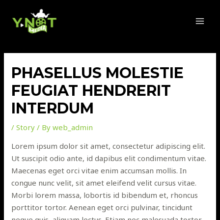
Skip
to
MAI
content
MEN
PHASELLUS MOLESTIE
FEUGIAT HENDRERIT
INTERDUM
/
Story
/ By
web_admin
Lorem ipsum dolor sit amet, consectetur adipiscing elit.
Ut suscipit odio ante, id dapibus elit condimentum vitae.
Maecenas eget orci vitae enim accumsan mollis. In
congue nunc velit, sit amet eleifend velit cursus vitae.
Morbi lorem massa, lobortis id bibendum et, rhoncus
porttitor tortor. Aenean eget orci pulvinar, tincidunt
neque quis, aliquam lectus. Etiam nec malesuada tortor.